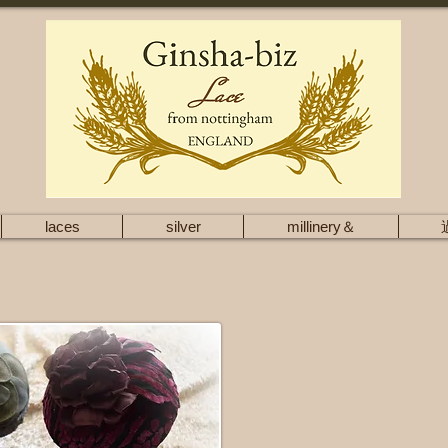
laces
silver
millinery＆